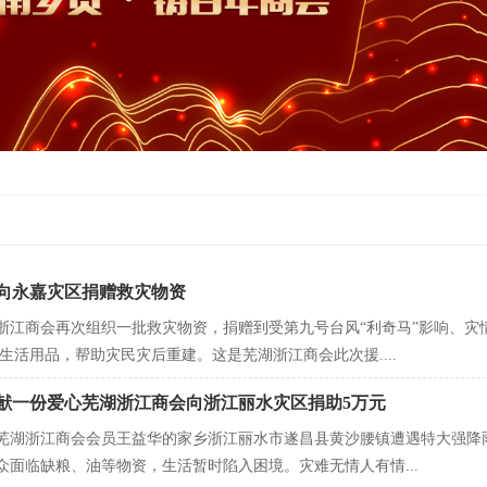
向永嘉灾区捐赠救灾物资
湖浙江商会再次组织一批救灾物资，捐赠到受第九号台风“利奇马”影响、灾
元的生活用品，帮助灾民灾后重建。这是芜湖浙江商会此次援....
献一份爱心芜湖浙江商会向浙江丽水灾区捐助5万元
日，芜湖浙江商会会员王益华的家乡浙江丽水市遂昌县黄沙腰镇遭遇特大强
众面临缺粮、油等物资，生活暂时陷入困境。灾难无情人有情...