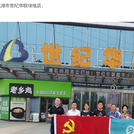
芜湖市世纪华联绿地店。