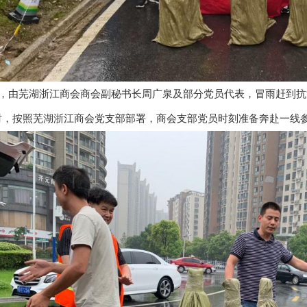
，由芜湖浙江商会商会副秘书长周广泉及部分党员代表，冒雨赶到抗
时，按照芜湖浙江商会党支部部署，商会支部党员时刻准备奔赴一线