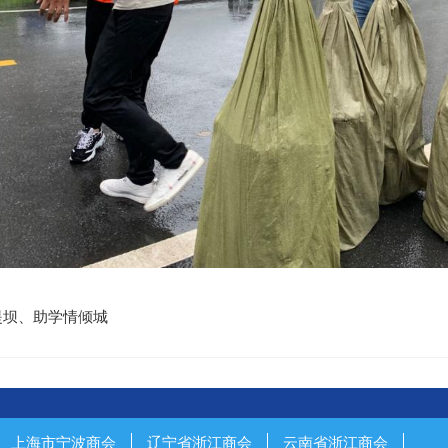
堤坝、助学情倾城
上海市宁波商会
辽宁省浙江商会
云南省浙江商会